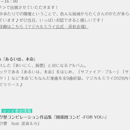
～16：00
子
＞で出展させていただきます！
中あたりでの開催ということで、色んな地域からたくさんのかたが来ら
ています♪ぜひ当日、いっぱいお話できると嬉しいです！
詳細はこちら（マジカルミライ公式 - 浜松会場）
bum『あるいは、本命』
スした『あいにく、純愛』と対になるアルバム。
ックである「あるいは、本命」をはじめ、「サファイア・ブルー」「サ
タ！」など"本命"にちなんだ楽曲を全9曲収録。
​マジカルミライ2026
てリリース♪
・
​
コンピ参加情報
グ型コンピレーション作品集『関係図コンピ -FOR YOU-』
愛 feat. 巡音ルカ」