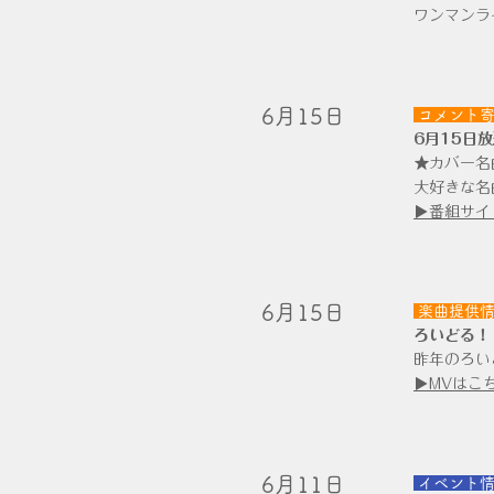
ワンマンラ
​6月15日
コメント
6月15日
★カバー名
大好きな名
​▶番組サ
​6月15日
楽曲提供
ろいどる！
昨年のろい
▶MVはこち
​6月11日
​
イベント