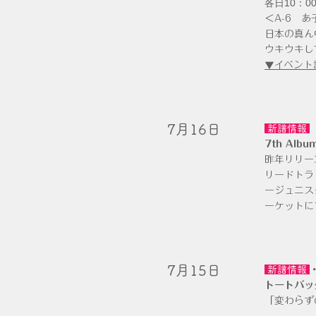
各日10：00
＜A-6 あ
日本の真ん
ウキウキし
▼イベント
​7月16日
新譜情報
7th Al
昨年リリー
リードトラ
ージュニス
ーケットに
​7月15日
新譜情報
トートバッ
「変わらずの