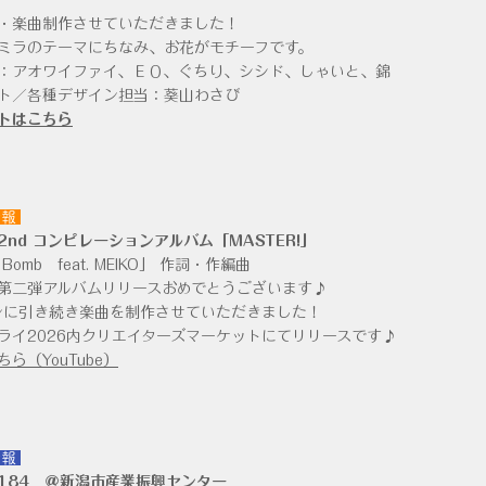
・楽曲制作させていただきました！
ミラのテーマにちなみ、お花がモチーフです。
者：アオワイファイ、ＥＯ、ぐちり、シシド、しゃいと、錦
ト／各種デザイン担当：葵山わさび
トはこちら
情報
2nd コンピレーションアルバム「MASTER!」
e Bomb feat. MEIKO」 作詞・作編曲
第二弾アルバムリリースおめでとうございます♪
ズンに引き続き楽曲を制作させていただきました！
ライ2026内クリエイターズマーケットにてリリースです♪
ちら（YouTube）
情報
184 ＠新潟市産業振興センター