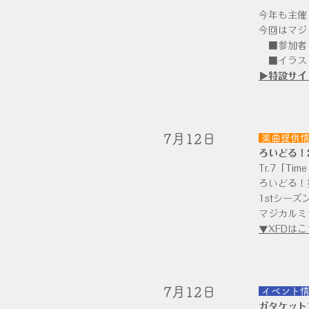
今年も主催
今回はマジ
​ ■参加
■イラス
▶特設サイ
​7月12日
楽曲提供
ろいどる！
Tr.7「Tim
ろいどる！
1stシー
マジカルミ
▼XFDはこ
​7月12日
​
イベント
ガタケット