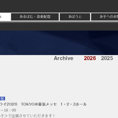
k
あるばむ・音楽配信
あばうと
あ子へのお
Archive
2026
2025
情報
ライ2026 TOKYO＠幕張メッセ 1・2・3ホール
～16：00
あ子＞
で出展させていただきます！