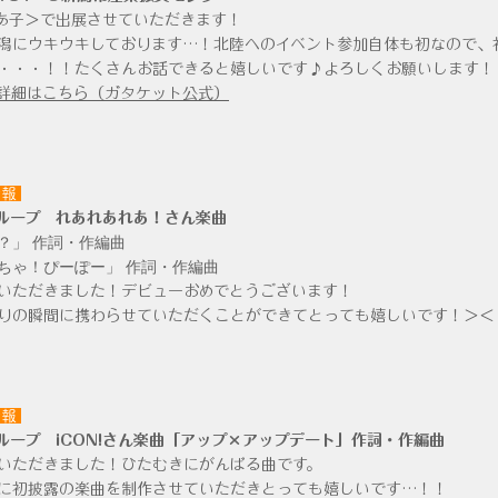
b あ子＞で出展させていただきます！
潟にウキウキしております…！北陸へのイベント参加自体も初なので、
・・・！！たくさんお話できると嬉しいです♪
よろしくお願いします！
詳細はこちら（ガタケット公式）
情報
ループ れあれあれあ！さん楽曲
？」 作詞・作編曲
ちゃ！ぴーぽー」 作詞・作編曲
いただきました！デビューおめでとうございます！
りの瞬間に携わらせていただくことができてとっても嬉しいです！＞＜
情報
ループ iCON!さん楽曲「アップ×アップデート」作詞・作編曲
いただきました！ひたむきにがんばる曲です。
に初披露の楽曲を制作させていただきとっても嬉しいです…！！