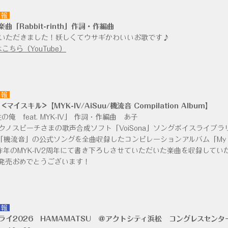
情報
曲「Rabbit-rinth」作詞・作編曲
いただきました！
妖しくてウサギかわいいお歌です♪
こちら（YouTube）
情報
ru <マイスキル>【MYK-IV/AiSuu/機流音 Compilation Album】
性の俺 feat. MYK-IV」 作詞・作編曲 あ子
クノスピーチさまの歌声合成ソフト「VoiSona」ソングボイスライブラリ、
」「機流音」の公式ソングを全曲収録したコンピレーションアルバム「My S 
昨年のMYK-IV2周年にて書き下ろしさせていただいた楽曲を収録してい
発売おめでとうございます！
情報
ライ2026 HAMAMATSU ＠アクトシティ浜松 コングレスセンター