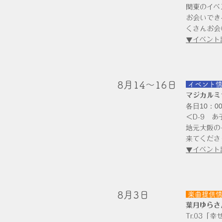
関東のイベ
お会いでき
くさんお会
▼イベント
8月14～16日
​
イベント
マジカルミ
各日10：00
＜D-9 あ
地元大阪の
来てくださ
▼イベント
​8月3日
楽曲提供
葉月ゆらさん
Tr.03「