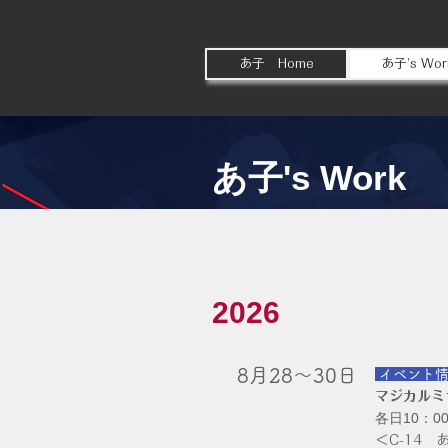
あ子 Home
あ子's Wor
​あ子's Work
​2026
8月28～30日
​
イベント
マジカルミ
各日10：00
＜C-14 