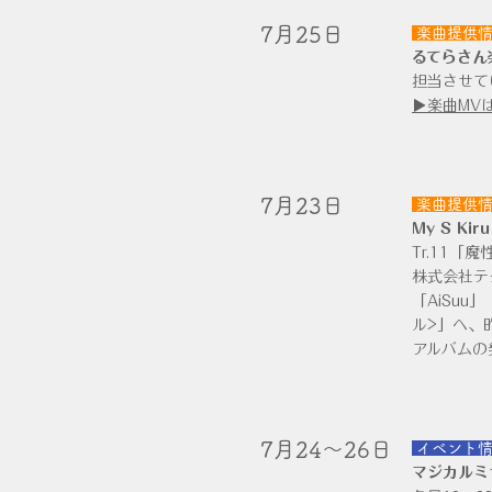
​7月25日
楽曲提供
るてらさん楽
担当させて
▶楽曲MVは
​7月23日
楽曲提供
My S Ki
Tr.11「魔
株式会社テ
「AiSuu
ル>」へ、
アルバムの
7月24～26日
​
イベント
マジカルミ