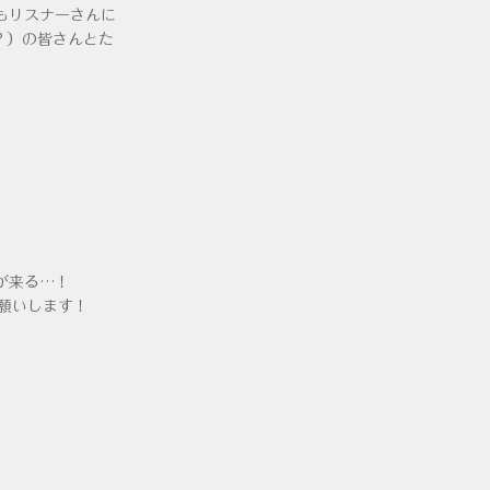
もリスナーさんに
？）の皆さんとた
が来る…！
願いします！