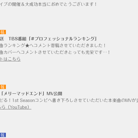
イブの開催＆大成功本当におめでとうございます！
寄稿
放送
​ TBS番組​「#プロフェッショナルランキング」
曲ランキング★へコメント寄稿させていただきました！
曲カバーへコメントさせていただきとっても光栄です…！
イトはこちら
情報
「メリーマッドエンド」MV公開
どる！1st Seasonコンピへ書き下ろしさせていただいた本楽曲のMVが
ら（YouTube）
情報