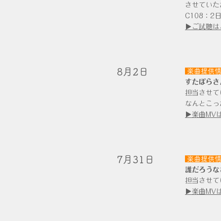
させていた
C108：2
▶ご試聴はこ
​8月2日
楽曲提供
すたぽらさ
担当させて
なんとこっ
▶楽曲MVは
​7月31日
楽曲提供
誰だろうな
担当させて
▶楽曲MVは