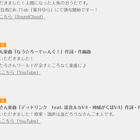
だきました！人間になった人魚のおうたです。
日目西2あ-71ab「葉月ゆら」にて頒布開始です～！
ちら（SoundCloud）
情報
ん楽曲「なう☆ろーでぃんぐ！」作詞・作編曲
いただきました！
たろさんワールドが余すところなく楽曲に♪
こちら（YouTube）
情報
さん楽曲「デッドリンク feat. 巡音ルカV4・神威がくぽV4」作詞・
いただきました！原案・調声は誰だろうなさんご本人です。
こちら（YouTube）